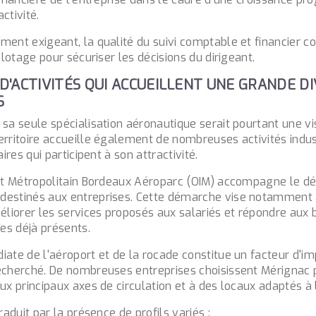
ctivité.
ment exigeant, la qualité du suivi comptable et financier co
pilotage pour sécuriser les décisions du dirigeant.
S D'ACTIVITÉS QUI ACCUEILLENT UNE GRANDE D
S
 sa seule spécialisation aéronautique serait pourtant une v
rritoire accueille également de nombreuses activités indust
aires qui participent à son attractivité.
êt Métropolitain Bordeaux Aéroparc (
OIM
) accompagne le d
destinés aux entreprises. Cette démarche vise notamment 
éliorer les services proposés aux salariés et répondre aux 
s déjà présents.
iate de l'aéroport et de la rocade constitue un facteur d'im
echerché. De nombreuses entreprises choisissent Mérignac p
ux principaux axes de circulation et à des locaux adaptés à l
raduit par la présence de profils variés :