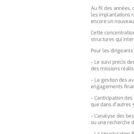
Au fil des années, 
les implantations
encore un nouveau
Cette concentratio
structures qui inte
Pour les dirigeants
- Le suivi précis d
des missions réalis
- La gestion des a
engagements finan
- L'anticipation de
que dans d'autres s
- L'analyse des b
ou une recherche d
- La structuration 