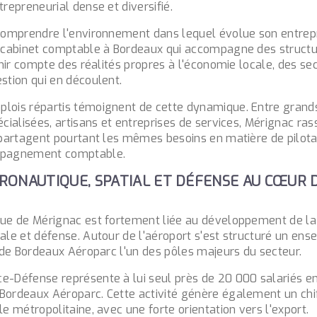
trepreneurial dense et diversifié.
 comprendre l'environnement dans lequel évolue son entrepr
n cabinet comptable à Bordeaux qui accompagne des struct
tenir compte des réalités propres à l'économie locale, des s
stion qui en découlent.
plois
répartis témoignent de cette dynamique. Entre grand
écialisées, artisans et entreprises de services, Mérignac ra
i partagent pourtant les mêmes besoins en matière de pilota
mpagnement comptable.
AÉRONAUTIQUE, SPATIAL ET DÉFENSE AU CŒUR D
que de Mérignac est fortement liée au développement de la 
ale et défense. Autour de l'aéroport s'est structuré un ens
i de Bordeaux Aéroparc l'un des pôles majeurs du secteur.
e-Défense représente à lui seul près de 20 000 salariés en
Bordeaux Aéroparc. Cette activité génère également un chif
le métropolitaine, avec une forte orientation vers l'export.