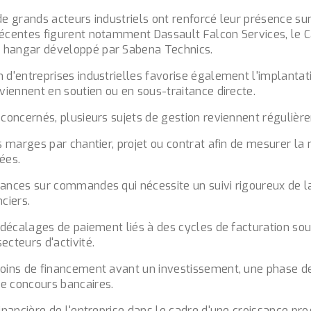
de grands acteurs industriels ont renforcé leur présence sur 
 récentes figurent notamment
Dassault Falcon Services
, le
 hangar développé par Sabena Technics.
n d'entreprises industrielles favorise également l'implant
rviennent en soutien ou en sous-traitance directe.
 concernés, plusieurs sujets de gestion reviennent régulièr
es marges par chantier, projet ou contrat afin de mesurer la r
ées.
vances sur commandes qui nécessite un suivi rigoureux de la
ciers.
s décalages de paiement liés à des cycles de facturation so
ecteurs d'activité.
esoins de financement avant un investissement, une phase
e concours bancaires.
financière de l'entreprise dans le cadre d'une croissance pr