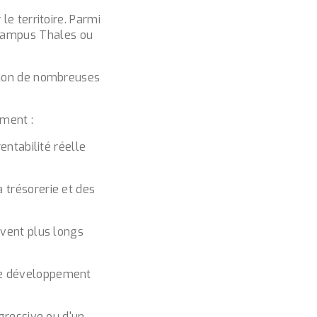
le territoire. Parmi
 Campus Thales ou
ation de nombreuses
ement :
entabilité réelle
 trésorerie et des
uvent plus longs
 de développement
ogressive ou d'un