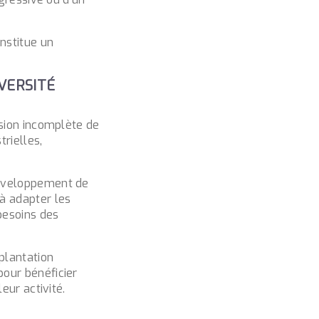
nstitue un
IVERSITÉ
ision incomplète de
rielles,
éveloppement de
à adapter les
besoins des
plantation
our bénéficier
eur activité.