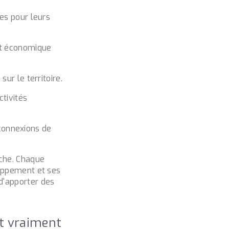
es pour leurs
nt économique
ur le territoire.
ctivités
 connexions de
iche. Chaque
loppement et ses
d'apporter des
nt vraiment