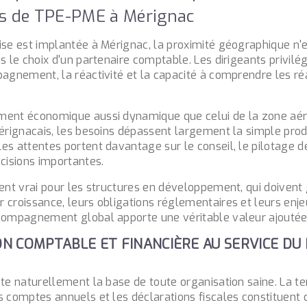
ts de TPE-PME à Mérignac
ise est implantée à Mérignac, la proximité géographique n'e
s le choix d'un partenaire comptable. Les dirigeants privilég
agnement, la réactivité et la capacité à comprendre les réa
ment économique aussi dynamique que celui de la zone aér
mérignacais, les besoins dépassent largement la simple pro
s attentes portent davantage sur le conseil, le pilotage de 
cisions importantes.
ment vrai pour les structures en développement, qui doivent
 croissance, leurs obligations réglementaires et leurs enje
compagnement global apporte une véritable valeur ajoutée 
ION COMPTABLE ET FINANCIÈRE AU SERVICE DU
ste naturellement la base de toute organisation saine. La 
s comptes annuels et les déclarations fiscales constituent 