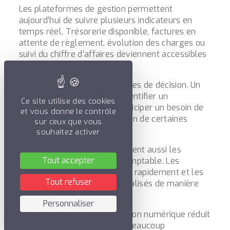
Les plateformes de gestion permettent
aujourd’hui de suivre plusieurs indicateurs en
temps réel. Trésorerie disponible, factures en
attente de règlement, évolution des charges ou
suivi du chiffre d’affaires deviennent accessibles
à tout moment.
Cette visibilité facilite les prises de décision. Un
dirigeant peut rapidement identifier un
Ce site utilise des cookies
ralentissement d’activité, anticiper un besoin de
et vous donne le contrôle
trésorerie ou suivre l’évolution de certaines
sur ceux que vous
dépenses.
souhaitez activer
Les tableaux de bord améliorent aussi les
Tout accepter
échanges avec le cabinet comptable. Les
données sont partagées plus rapidement et les
Tout refuser
ajustements peuvent être réalisés de manière
plus fluide.
Personnaliser
Au quotidien, cette organisation numérique réduit
surtout les approximations. Beaucoup